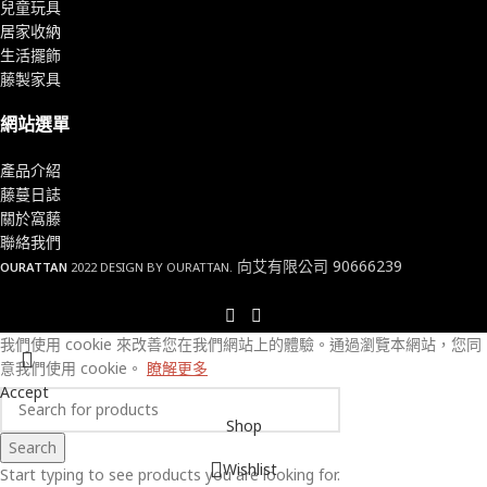
兒童玩具
居家收納
生活擺飾
藤製家具
網站選單
產品介紹
藤蔓日誌
關於窩藤
聯絡我們
向艾有限公司 90666239
OURATTAN
2022 DESIGN BY OURATTAN.
我們使用 cookie 來改善您在我們網站上的體驗。
通過瀏覽本網站，您同
意我們使用 cookie。
瞭解更多
Accept
Shop
Search
Wishlist
Start typing to see products you are looking for.