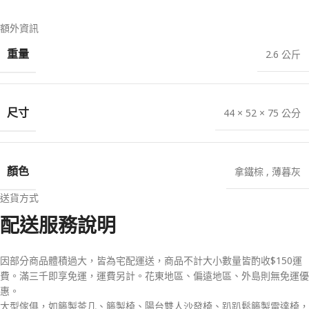
額外資訊
重量
2.6 公斤
尺寸
44 × 52 × 75 公分
顏色
拿鐵棕
,
薄暮灰
送貨方式
配送服務說明
因部分商品體積過大，皆為宅配運送，商品不計大小數量皆酌收$150運
費。滿三千即享免運，運費另計。花東地區、偏遠地區、外島則無免運優
惠。
大型傢俱，如籐製茶几、籐製椅、陽台雙人沙發椅、趴趴鬆籐製雷達椅，