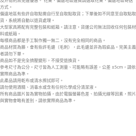
及外島則無免運優惠。 花東、偏遠地區運費請選取花東、偏遠地區寄送
方式。
偏遠地區有些許自取點需自行至自取點取貨；下單後如不同意至自取點取
貨，系統將自動以退貨處理。
大型家具將配有完整包裝和紙箱。請注意，貨運公司無法回收任何包裝材
料或紙箱。
每樣商品都是手工製作獨一無二，沒有完全相同的商品。
商品材質為籐，會有些許毛邊（毛刺），此毛邊並非為瑕疵品。完美主義
者請勿下單。
商品如不是完全擠壓變形，不接受退換貨。
參考尺寸為公分。尺寸皆為人工測量、可能略有誤差，公差 ±5cm，請依
實際商品為準。
此產品請用乾布或清水擦拭即可。
請勿使用酒精、消毒水或含有任何化學成分清潔液。
所有商品圖片皆為實物拍攝，由於電腦螢幕色差、拍攝光線等因素，照片
與實物會略有差別，請依實際商品為準。