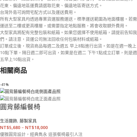
花東、偏遠地區運費請選取花東、偏遠地區寄送方式。
台灣外島可詢問宅配方式以及運送費用。
所有大型家具均透過專業貨運服務運送，標準運送範圍為地面樓層。若需
運送至二樓或更高樓層，或需要指定地點服務，將會收取額外費用。
大型家具將配有完整包裝和紙箱。如果您選擇不使用紙箱，請提前告知我
們。請注意，貨運公司無法回收任何包裝材料或紙箱。
訂單成立後，現貨商品每週二及週五 早上8點進行出貨。如是在週一晚上
10點下單，隔日週二即可出貨，如果是在週二 下午1點成立訂單，則是週
五早上10點出貨。
相關商品
-41%
圓背藤編餐椅
生活擺飾
,
藤製家具
NT$
5,680
–
NT$
18,000
優雅圓背設計，經典雋永 這張餐椅最引人注