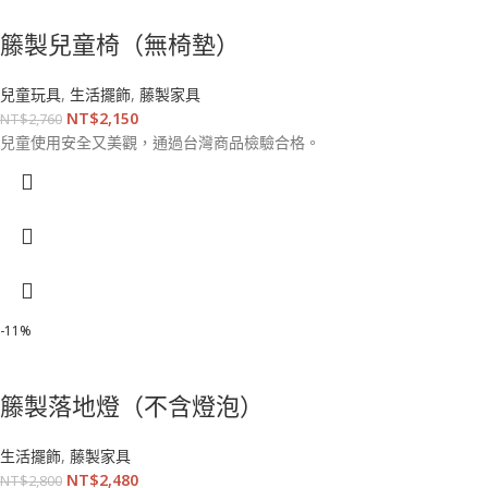
籐製兒童椅（無椅墊）
兒童玩具
,
生活擺飾
,
藤製家具
NT$
2,150
NT$
2,760
兒童使用安全又美觀，通過台灣商品檢驗合格。
-11%
籐製落地燈（不含燈泡）
生活擺飾
,
藤製家具
NT$
2,480
NT$
2,800