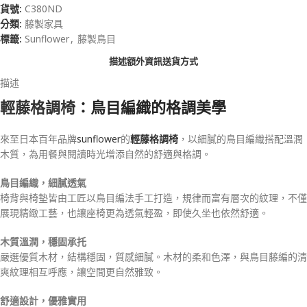
貨號:
C380ND
分類:
藤製家具
標籤:
Sunflower
,
藤製鳥目
描述
額外資訊
送貨方式
描述
輕藤格調椅
：鳥目編織的格調美學
來至日本百年品牌
sunflower
的
輕藤格調椅
，以細膩的鳥目編織搭配溫潤
木質，為用餐與閱讀時光增添自然的舒適與格調。
鳥目編織，細膩透氣
椅背與椅墊皆由工匠以鳥目編法手工打造，規律而富有層次的紋理，不僅
展現精緻工藝，也讓座椅更為透氣輕盈，即使久坐也依然舒適。
木質溫潤，穩固承托
嚴選優質木材，結構穩固，質感細膩。木材的柔和色澤，與鳥目藤編的清
爽紋理相互呼應，讓空間更自然雅致。
舒適設計，優雅實用