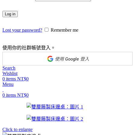
Log in
Lost your password?
Remember me
使用你的社群帳號登入。
Search
Wishlist
0
items
NT$
0
Menu
0
items
NT$
0
Click to enlarge