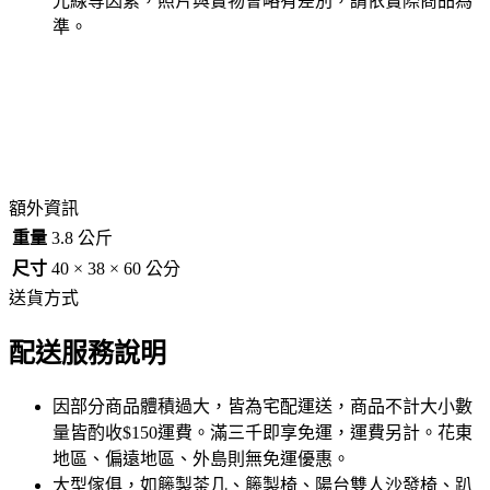
光線等因素，照片與實物會略有差別，請依實際商品為
準。
額外資訊
重量
3.8 公斤
尺寸
40 × 38 × 60 公分
送貨方式
配送服務說明
因部分商品體積過大，皆為宅配運送，商品不計大小數
量皆酌收$150運費。滿三千即享免運，運費另計。花東
地區、偏遠地區、外島則無免運優惠。
大型傢俱，如籐製茶几、籐製椅、陽台雙人沙發椅、趴