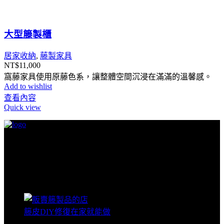
大型籐製櫃
居家收納
,
藤製家具
NT$
11,000
窩藤家具使用原藤色系，讓整體空間沉浸在滿滿的溫馨感。
Add to wishlist
查看內容
Quick view
有天能自己設計改造自己的小窩。
讓窩籐一起加入你的家、參與你的生活。
藤蔓日誌
籐皮DIY修復在家就能做
2023 年 8 月 31 日