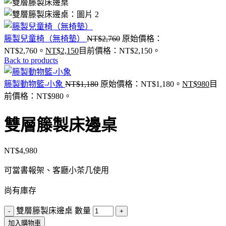
籐製兒童椅（無椅墊）
NT$
2,760
原始價格：
NT$2,760。
NT$
2,150
目前價格：NT$2,150。
Back to products
籐製動物籃-小象
NT$
1,180
原始價格：NT$1,180。
NT$
980
目
前價格：NT$980。
雙層籐製床邊桌
NT$
4,980
可當書報架、客廳小茶几使用
尚有庫存
雙層籐製床邊桌 數量
加入購物車