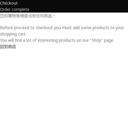
Checkout
Order complete
您的購物車裡還沒有任何商品。
Before proceed to checkout you must add some products to your
shopping cart.
You will find a lot of interesting products on our "Shop" page.
回到商店