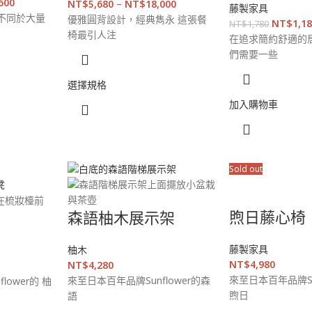
600
NT$
5,680
–
NT$
18,000
藤製家具
不同於大量
優雅圓背設計，經典雋永 這張餐
NT$
1,1
NT$
1,780
椅最引人注
在追求簡約舒適的
們需要一些
選擇規格
加入購物車
Sold out
煦日藤心椅
森語柚木展示架
藤製家具
柚木
NT$
4,980
NT$
4,280
來至日本百年品牌SU
來至日本百年品牌Sunflower的森
lower的 柚
煦日
語