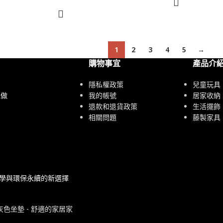
1
2
3
4
5
→
購物事宜
產品介
隱私權政策
兒童玩具
我的帳號
居家收納
能做
退款和退貨政策
生活擺飾
相關問題
藤製家具
美學與環保永續的新選擇