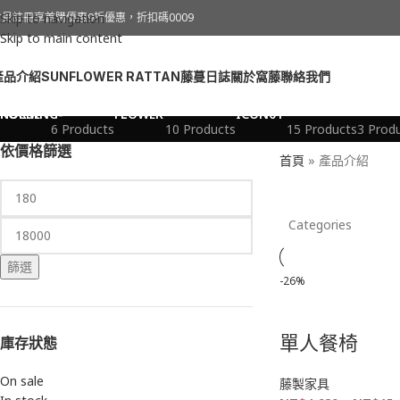
產品介紹
會員註冊享首購優惠9折優惠，折扣碼0009
Skip to navigation
Skip to main content
產品介紹
SUNFLOWER RATTAN
藤蔓日誌
關於窩藤
聯絡我們
兒童玩具
家居小物
居家收納
柚木
6 Products
10 Products
15 Products
3 Prod
依價格篩選
首頁
»
產品介紹
Categories
篩選
-26%
單人餐椅
庫存狀態
On sale
藤製家具