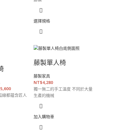
選擇規格
藤製單人椅
椅
藤製家具
具
NT$
4,280
15,600
獨一無二的手工溫度 不同於大量
弧線都蘊含匠人
生產的機械
加入購物車