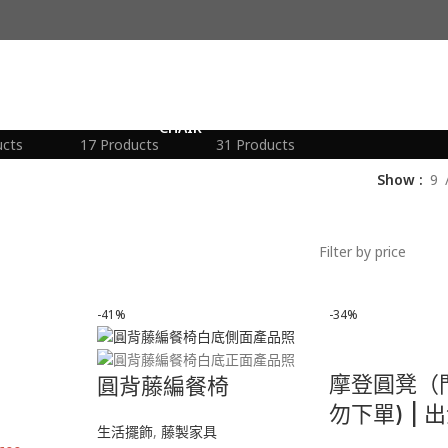
生活擺飾
藤製家具
ucts
17 Products
31 Products
Show
9
Filter by price
-41%
-34%
摩登圓凳（
圓背藤編餐椅
勿下單) | 
生活擺飾
,
藤製家具