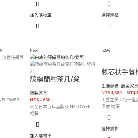
選擇規格
加入購物車
New
-26%
藤芯扶手餐
藤編簡約茶几/凳
生活擺飾
,
藤製家
NT$
4,680
–
NT$
藤製家具
工藝之美：每一道
FLOWER
NT$
4,680
溫度 這張
來至日本百年品牌SUNFLOWER
輕藤
選擇規格
加入購物車