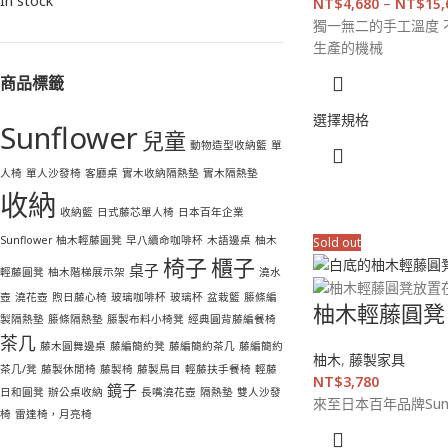
In stock
NT$
4,680
–
NT$
15,
獨一無二的手工溫度 
生產的機械
商品標籤
選擇規格
Sunflower
兒童
動物造型收納籃
單
人椅
單人沙發椅
客廳桌
實木收納隔熱墊
實木隔熱墊
收納
收納籃
日式藤芯單人椅
日本百年企業
Sunflower 柚木輕藤圓凳
早八續命咖啡杯
木語邊桌
柚木
Sold out
椅子
櫃子
桌子
輕藤圓凳
柚木階梯展示架
澆水
壺
澆花壺
煦日藤心椅
玻璃咖啡杯
玻璃杯
盆栽籃
籐條編
柚木輕藤圓凳
製隔熱墊
籐條隔熱墊
籐製布料小椅凳
經典圓背藤編餐椅
茶几
藤木圓舞邊桌
藤編簡約凳
藤編簡約茶几
藤編簡約
柚木
,
藤製家具
茶几/凳
藤製休閒椅
藤製椅
藤製鳥目
輕藤扶手餐椅
輕藤
NT$
3,780
鏡子
日和圓凳
辦公桌收納
長嘴澆花壺
隔熱墊
雙人沙發
來至日本百年品牌Sunf
椅
雷達椅，月亮椅