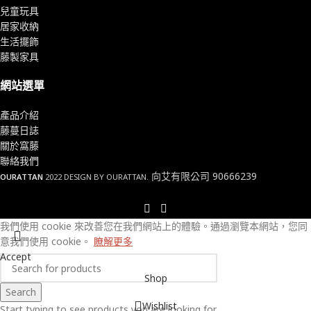
兒童玩具
居家收納
生活擺飾
藤製家具
網站選單
產品介紹
藤蔓日誌
關於窩藤
聯絡我們
向艾有限公司 90666239
OURATTAN
2022 DESIGN BY OURATTAN.
我們使用 cookie 來改善您在我們網站上的體驗。
通過瀏覽本網站，您同
意我們使用 cookie。
瞭解更多
Accept
Shop
Search
Wishlist
Start typing to see products you are looking for.