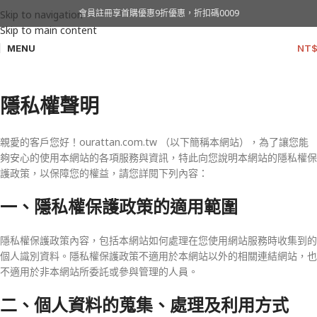
隱私權政策
會員註冊享首購優惠9折優惠，折扣碼0009
Skip to navigation
Skip to main content
MENU
NT
首頁
»
隱私權政策
隱私權聲明
親愛的客戶您好！ourattan.com.tw （以下簡稱本網站），為了讓您能
夠安心的使用本網站的各項服務與資訊，特此向您說明本網站的隱私權保
護政策，以保障您的權益，請您詳閱下列內容：
一、隱私權保護政策的適用範圍
隱私權保護政策內容，包括本網站如何處理在您使用網站服務時收集到的
個人識別資料。隱私權保護政策不適用於本網站以外的相關連結網站，也
不適用於非本網站所委託或參與管理的人員。
二、個人資料的蒐集、處理及利用方式