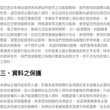
當您造訪本網站或使用本網站所提供之功能服務時，我們將視該服務功能
性質，請您提供必要的個人資料，並在該特定目的範圍內處理及利用您的
個人資料；非經您書面同意，本網站不會將個人資料用於其他用途。 本
網站在您使用服務信箱、問卷調查等互動性功能時，會保留您所提供的姓
名、電子郵件地址、聯絡方式及使用時間等。 於一般瀏覽時，伺服器會
自行記錄相關行徑，包括您使用連線設備的IP位址、使用時間、使用的瀏
覽器、瀏覽及點選資料記錄等，做為我們增進網站服務的參考依據，此記
錄為內部應用，決不對外公佈。 為提供精確的服務，我們會將收集的問
卷調查內容進行統計與分析，分析結果之統計數據或說明文字呈現，除供
內部研究外，我們會視需要公佈統計數據及說明文字，但不涉及特定個人
之資料。
三、資料之保護
本網站主機均設有防火牆、防毒系統等相關的各項資訊安全設備及必要的
安全防護措施，加以保護網站及您的個人資料採用嚴格的保護措施，只由
經過授權的人員才能接觸您的個人資料，相關處理人員皆簽有保密合約，
如有違反保密義務者，將會受到相關的法律處分。 如因業務需要有必要
委託其他單位提供服務時，本網站亦會嚴格要求其遵守保密義務，並且採