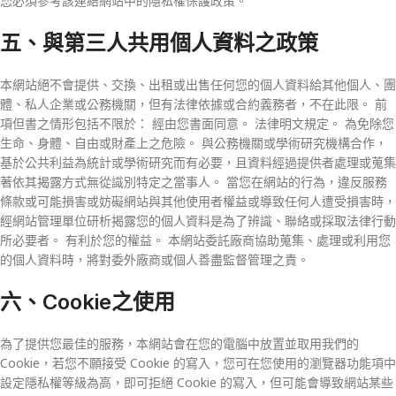
您必須參考該連結網站中的隱私權保護政策。
五、與第三人共用個人資料之政策
本網站絕不會提供、交換、出租或出售任何您的個人資料給其他個人、團
體、私人企業或公務機關，但有法律依據或合約義務者，不在此限。 前
項但書之情形包括不限於： 經由您書面同意。 法律明文規定。 為免除您
生命、身體、自由或財產上之危險。 與公務機關或學術研究機構合作，
基於公共利益為統計或學術研究而有必要，且資料經過提供者處理或蒐集
著依其揭露方式無從識別特定之當事人。 當您在網站的行為，違反服務
條款或可能損害或妨礙網站與其他使用者權益或導致任何人遭受損害時，
經網站管理單位研析揭露您的個人資料是為了辨識、聯絡或採取法律行動
所必要者。 有利於您的權益。 本網站委託廠商協助蒐集、處理或利用您
的個人資料時，將對委外廠商或個人善盡監督管理之責。
六、Cookie之使用
為了提供您最佳的服務，本網站會在您的電腦中放置並取用我們的
Cookie，若您不願接受 Cookie 的寫入，您可在您使用的瀏覽器功能項中
設定隱私權等級為高，即可拒絕 Cookie 的寫入，但可能會導致網站某些