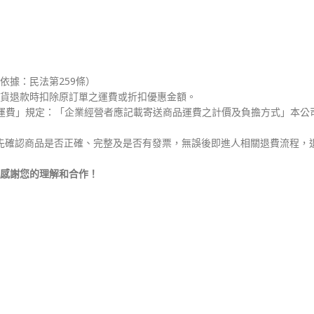
依據：民法第259條）
貨退款時扣除原訂單之運費或折扣優惠金額。
運費」規定：「企業經營者應記載寄送商品運費之計價及負擔方式」本公
先確認商品是否正確、完整及是否有發票，無誤後即進人相關退費流程，退
感謝您的理解和合作！