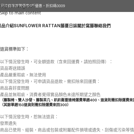
退款和退貨政策
會員註冊享首購優惠9折優惠，折扣碼0009
Skip to navigation
Skip to main content
產品介紹
SUNFLOWER RATTAN
藤蔓日誌
關於窩藤
聯絡我們
首頁
»
退款和退貨政策
退貨標準如下：
以下情況發生時，可全額退款（含來回運費，請拍照回傳）：
貨品寄送錯誤
產品嚴重瑕疵，無法使用
以下情況發生時，可申請貨品退款，需扣除來回運費：
商品喜好度問題
產品並無瑕疵，消費者覺得實品顏色未達所期望之顏色
（籐製椅、雙人沙發、籐製茶几、趴趴鬆雷達椅運費單趟400、退貨則需扣除運費來回
（其餘單趟150退貨則需扣除運費來回300）
以下情況發生時，恕無法退貨：
發票遺失
商品已使用、組裝，商品或包裝或附屬配件損壞或遺失、刮傷或污染等情