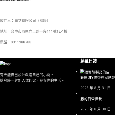
收件人：向艾有限公司（窩籐）
地址：台中市西區向上路一段111號12-1樓
電話：0911988788
藤蔓日誌
有天能自己設計改造自己的小窩。
籐皮DIY修復在家就
讓窩籐一起加入你的家、參與你的生活。
2023 年 8 月 31 日
籐的日常保養
2023 年 8 月 30 日