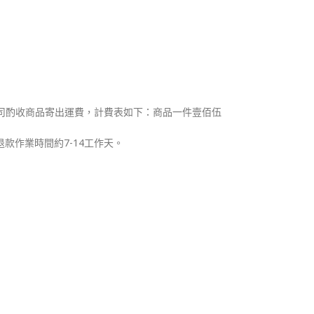
司酌收商品寄出運費，計費表如下：商品一件壹佰伍
款作業時間約7-14工作天。