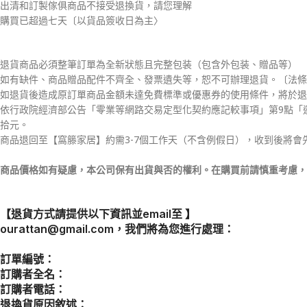
出清和訂製傢俱商品不接受退換貨，請您理解
購買已超過七天〔以貨品簽收日為主〉
退貨商品必須整筆訂單為全新狀態且完整包装（包含外包装、贈品等）
如有缺件、商品贈品配件不齊全、發票遺失等，恕不可辦理退貨。〔法條
如退貨後造成原訂單商品金額未達免費標準或優惠券的使用條件，將於退
依行政院經濟部公告「零業等網路交易定型化契約應記較事項」第9點「
拾元。
商品退回至【窩籐家居】約需3-7個工作天（不含例假日），收到後將會
商品價格如有疑慮，本公司保有出貨與否的權利。在購買前請慎重考慮，
【退貨方式請提供以下資訊並email至 】
ourattan@gmail.com，我們將為您進行處理：
訂單編號：
訂購者全名：
訂購者電話：
退換貨原因敘述：