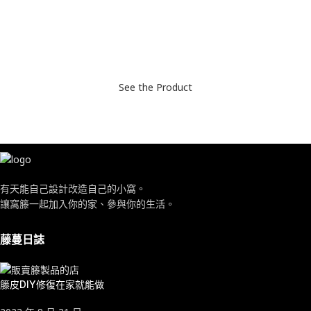
市面上的傢具、裝飾總是達不到自己幻想中的樣子。
來看看窩籐吧！
讓窩籐一起加入你的家、參與你的生活。
See the Product
有天能自己設計改造自己的小窩。
讓窩籐一起加入你的家、參與你的生活。
藤蔓日誌
籐皮DIY修復在家就能做