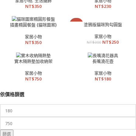
家居小物
,
生活擺飾
家居小物
NT$
350
NT$
230
-17%
塗鴉版貓咪狗勾圓盤
插畫橢圓餐盤 (貓咪圖案)
家居小物
家居小物
NT$
250
NT$
350
NT$
300
實木隔熱墊加收納架
長嘴澆花壺
家居小物
家居小物
NT$
750
NT$
180
依價格篩選
篩選