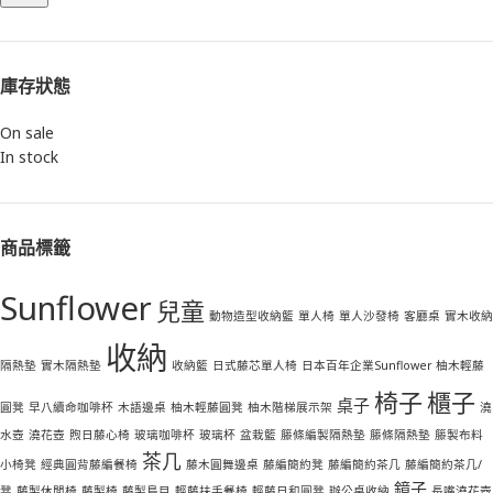
庫存狀態
On sale
In stock
商品標籤
Sunflower
兒童
動物造型收納籃
單人椅
單人沙發椅
客廳桌
實木收納
收納
隔熱墊
實木隔熱墊
收納籃
日式藤芯單人椅
日本百年企業Sunflower 柚木輕藤
椅子
櫃子
桌子
圓凳
早八續命咖啡杯
木語邊桌
柚木輕藤圓凳
柚木階梯展示架
澆
水壺
澆花壺
煦日藤心椅
玻璃咖啡杯
玻璃杯
盆栽籃
籐條編製隔熱墊
籐條隔熱墊
籐製布料
茶几
小椅凳
經典圓背藤編餐椅
藤木圓舞邊桌
藤編簡約凳
藤編簡約茶几
藤編簡約茶几/
鏡子
凳
藤製休閒椅
藤製椅
藤製鳥目
輕藤扶手餐椅
輕藤日和圓凳
辦公桌收納
長嘴澆花壺