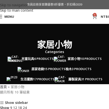
會員註冊享首購優惠9折優惠，折扣碼0009
Skip to navigation
Skip to main content
0
MENU
NT$
家居小物
Categories
兒童玩具
6 PRODUCTS
家居小物
10 PRODUCTS
居家收納
15 PRODUCTS
柚木
3 PRODUCTS
生活擺飾
17 PRODUCTS
藤製家具
31 PRODUCTS
首頁
»
家居小物
顯示所有 10 筆結果
Show sidebar
Show
9
12
18
24