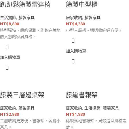
趴趴鬆籐製雷達椅
籐製中型櫃
生活擺飾
,
藤製家具
居家收納
,
藤製家具
NT$
8,800
NT$
4,380
造型獨特、簡約優雅，能夠完美地
小型三層架。通透收納好方便。
融入您的家居風格。
加入購物車
加入購物車
籐製三層邊桌架
籐編書報架
居家收納
,
藤製家具
居家收納
,
生活擺飾
,
藤製家具
NT$
2,980
NT$
1,980
三層收納更方便，書報架、客廳小
藤製落地書報架，貝殼造型風格設
茶几。
計。