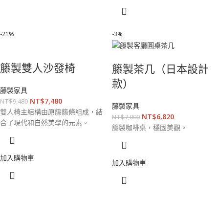
-21%
-3%
籐製雙人沙發椅
籐製茶几（日本設計
款）
藤製家具
NT$
7,480
NT$
9,480
藤製家具
雙人椅主結構由原籐籐條組成，結
NT$
6,820
NT$
7,000
合了現代和自然美學的元素。
籐製咖啡桌，穩固美觀。
加入購物車
加入購物車