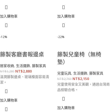
加入購物車
加入購物車
-12%
-22%
籐製客廳書報邊桌
籐製兒童椅（無椅
墊）
居家收納
,
生活擺飾
,
藤製家具
NT$
2,880
NT$
3,280
兒童玩具
,
生活擺飾
,
藤製家具
溫潤藤製邊桌、玻璃檯面容易清
NT$
2,150
NT$
2,760
潔。
兒童使用安全又美觀，通過台灣商
品檢驗合格。
加入購物車
加入購物車