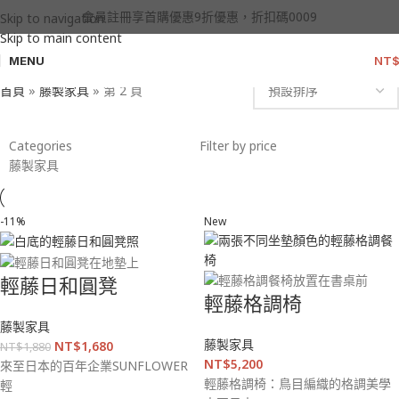
藤製家具
會員註冊享首購優惠9折優惠，折扣碼0009
Skip to navigation
Skip to main content
MENU
NT
Categories
首頁
»
藤製家具
»
第 2 頁
Categories
Filter by price
藤製家具
-11%
New
輕藤日和圓凳
輕藤格調椅
藤製家具
藤製家具
NT$
1,680
NT$
1,880
NT$
5,200
來至日本的百年企業SUNFLOWER
輕藤格調椅：鳥目編織的格調美學
輕