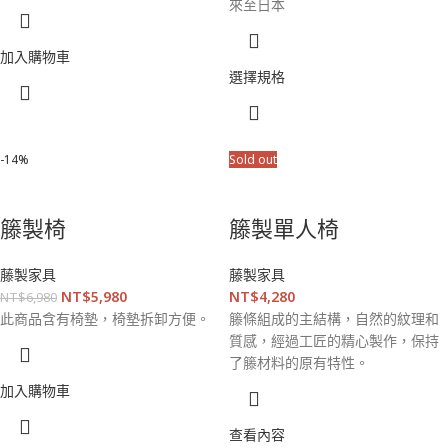
來至日本
加入購物車
選擇規格
-14%
Sold out
籐製椅
籐製單人椅
藤製家具
藤製家具
NT$
5,980
NT$
4,280
NT$
6,980
此商品含有椅墊，椅墊拆卸方便。
籐條組成的主結構，自然的紋理和
質感，經過工匠的精心製作，保持
了籐材料的原有特性。
加入購物車
查看內容