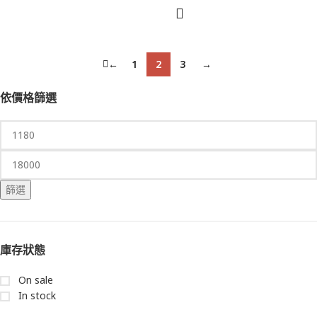
←
1
2
3
→
依價格篩選
篩選
庫存狀態
On sale
In stock