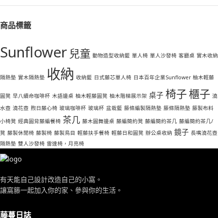
商品標籤
Sunflower
兒童
動物造型收納籃
單人椅
單人沙發椅
客廳桌
實木收納
收納
隔熱墊
實木隔熱墊
收納籃
日式藤芯單人椅
日本百年企業Sunflower 柚木輕藤
椅子
櫃子
桌子
圓凳
早八續命咖啡杯
木語邊桌
柚木輕藤圓凳
柚木階梯展示架
澆
水壺
澆花壺
煦日藤心椅
玻璃咖啡杯
玻璃杯
盆栽籃
籐條編製隔熱墊
籐條隔熱墊
籐製布料
茶几
小椅凳
經典圓背藤編餐椅
藤木圓舞邊桌
藤編簡約凳
藤編簡約茶几
藤編簡約茶几/
鏡子
凳
藤製休閒椅
藤製椅
藤製鳥目
輕藤扶手餐椅
輕藤日和圓凳
辦公桌收納
長嘴澆花壺
隔熱墊
雙人沙發椅
雷達椅，月亮椅
有天能自己設計改造自己的小窩。
讓窩籐一起加入你的家、參與你的生活。
藤蔓日誌