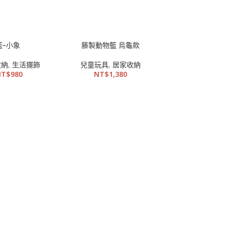
籃-小象
籐製動物籃 烏龜款
收納
,
生活擺飾
兒童玩具
,
居家收納
NT$
980
NT$
1,380