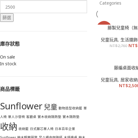
Categories
篩選
籐製兒童椅（無
-22%
兒童玩具
,
生活擺飾
庫存狀態
NT$
NT$
2,760
On sale
In stock
藤編桌面收
兒童玩具
,
居家收納
NT$
2,50
商品標籤
Sunflower
兒童
動物造型收納籃
單
人椅
單人沙發椅
客廳桌
實木收納隔熱墊
實木隔熱墊
收納
收納籃
日式藤芯單人椅
日本百年企業
Sunflower 柚木輕藤圓凳
早八續命咖啡杯
木語邊桌
柚木