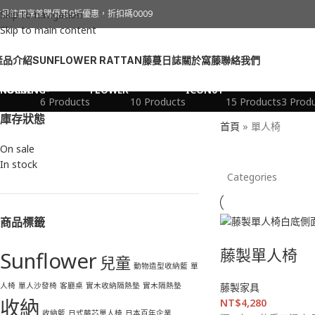
單人椅
會員註冊享首購優惠9折優惠，折扣碼0009
Skip to navigation
Skip to main content
產品介紹
SUNFLOWER RATTAN
藤蔓日誌
關於窩藤
聯絡我們
兒童玩具
家居小物
居家收納
柚木
6 Products
10 Products
15 Products
3 Prod
庫存狀態
首頁
»
單人椅
On sale
In stock
Categories
商品標籤
藤製單人椅
Sunflower
兒童
動物造型收納籃
單
人椅
單人沙發椅
客廳桌
實木收納隔熱墊
實木隔熱墊
藤製家具
收納
NT$
4,280
收納籃
日式藤芯單人椅
日本百年企業