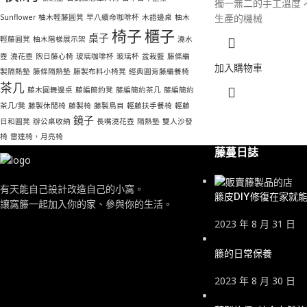
獨一無二的手工溫度 
生產的機械
Sunflower 柚木輕藤圓凳
早八續命咖啡杯
木語邊桌
柚木
椅子
櫃子
桌子
輕藤圓凳
柚木階梯展示架
澆水
壺
澆花壺
煦日藤心椅
玻璃咖啡杯
玻璃杯
盆栽籃
籐條編
加入購物車
製隔熱墊
籐條隔熱墊
籐製布料小椅凳
經典圓背藤編餐椅
茶几
藤木圓舞邊桌
藤編簡約凳
藤編簡約茶几
藤編簡約
茶几/凳
藤製休閒椅
藤製椅
藤製鳥目
輕藤扶手餐椅
輕藤
鏡子
日和圓凳
辦公桌收納
長嘴澆花壺
隔熱墊
雙人沙發
椅
雷達椅，月亮椅
藤蔓日誌
有天能自己設計改造自己的小窩。
籐皮DIY修復在家就
讓窩籐一起加入你的家、參與你的生活。
2023 年 8 月 31 日
籐的日常保養
2023 年 8 月 30 日