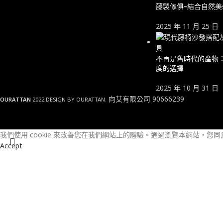
藤製傢俱-結合自然
2025 年 11 月 25 日
不再是舊時代的產物
度的選擇
2025 年 10 月 31 日
向艾有限公司 90666239
OURATTAN
2022 DESIGN BY OURATTAN.
我們使用 cookie 來改善您在我們網站上的體驗。
通過瀏覽本網站，您同意我
Accept
Shop
Wishlist
0
items
Cart
Search
My account
Start typing to see products you are looking for.