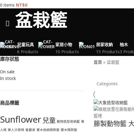
0
items
NT$
0
盆栽籃
兒童玩具
家居小物
居家收納
柚木
6 Products
10 Products
15 Products
3 Prod
庫存狀態
首頁
»
盆栽籃
On sale
In stock
Categories
商品標籤
Sunflower
兒童
動物造型收納籃
單
籐製動物籃 
人椅
單人沙發椅
客廳桌
實木收納隔熱墊
實木隔熱墊