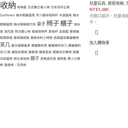
收納
兒童玩具
,
居家收納
,
收納籃
日式藤芯單人椅
日本百年企業
NT$
1,380
大開口設計，兒童收
Sunflower 柚木輕藤圓凳
早八續命咖啡杯
木語邊桌
柚木
椅子
櫃子
手。
桌子
輕藤圓凳
柚木階梯展示架
澆水
壺
澆花壺
煦日藤心椅
玻璃咖啡杯
玻璃杯
盆栽籃
籐條編
製隔熱墊
籐條隔熱墊
籐製布料小椅凳
經典圓背藤編餐椅
加入購物車
茶几
藤木圓舞邊桌
藤編簡約凳
藤編簡約茶几
藤編簡約
茶几/凳
藤製休閒椅
藤製椅
藤製鳥目
輕藤扶手餐椅
輕藤
鏡子
日和圓凳
辦公桌收納
長嘴澆花壺
隔熱墊
雙人沙發
椅
雷達椅，月亮椅