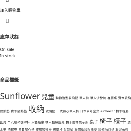
加入購物車
庫存狀態
On sale
In stock
商品標籤
Sunflower
兒童
動物造型收納籃
單人椅
單人沙發椅
客廳桌
實木收納
收納
隔熱墊
實木隔熱墊
收納籃
日式藤芯單人椅
日本百年企業Sunflower 柚木輕藤
椅子
櫃子
桌子
圓凳
早八續命咖啡杯
木語邊桌
柚木輕藤圓凳
柚木階梯展示架
澆
水壺
澆花壺
煦日藤心椅
玻璃咖啡杯
玻璃杯
盆栽籃
籐條編製隔熱墊
籐條隔熱墊
籐製布料