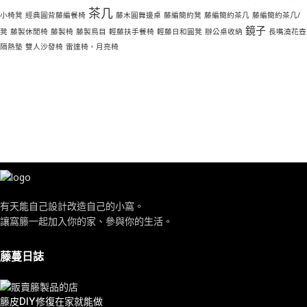
茶几
小椅凳
經典圓背藤編餐椅
藤木圓舞邊桌
藤編簡約凳
藤編簡約茶几
藤編簡約茶几/
鏡子
凳
藤製休閒椅
藤製椅
藤製鳥目
輕藤扶手餐椅
輕藤日和圓凳
辦公桌收納
長嘴澆花壺
隔熱墊
雙人沙發椅
雷達椅，月亮椅
有天能自己設計改造自己的小窩。
讓窩籐一起加入你的家、參與你的生活。
藤蔓日誌
籐皮DIY修復在家就能做