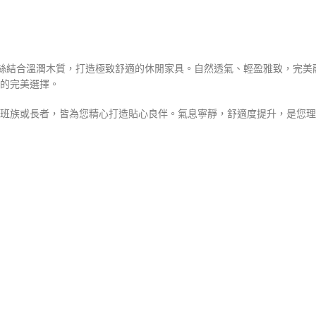
編織藤絲結合溫潤木質，打造極致舒適的休閒家具。自然透氣、輕盈雅致，完
的完美選擇。
班族或長者，皆為您精心打造貼心良伴。氣息寧靜，舒適度提升，是您理