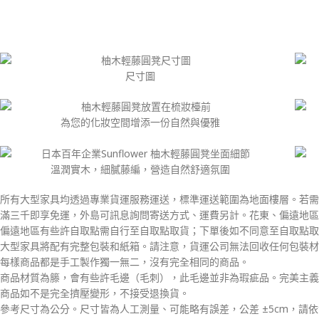
尺寸圖
為您的化妝空間增添一份自然與優雅
溫潤實木，細膩藤編，營造自然舒適氛圍
所有大型家具均透過專業貨運服務運送，標準運送範圍為地面樓層。若需
滿三千即享免運，外島可訊息詢問寄送方式、運費另計。花東、偏遠地區
偏遠地區有些許自取點需自行至自取點取貨；下單後如不同意至自取點取
大型家具將配有完整包裝和紙箱。請注意，貨運公司無法回收任何包裝材
每樣商品都是手工製作獨一無二，沒有完全相同的商品。
商品材質為籐，會有些許毛邊（毛刺），此毛邊並非為瑕疵品。完美主義
商品如不是完全擠壓變形，不接受退換貨。
參考尺寸為公分。尺寸皆為人工測量、可能略有誤差，公差 ±5cm，請