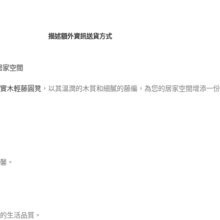
描述
額外資訊
送貨方式
居家空間
實木輕藤圓凳
，以其溫潤的木質和細膩的藤編，為您的居家空間增添一份
馨。
的生活品質。