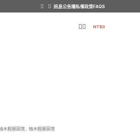
訊息公告
隱私權政策
FAQS
NT$
0
r 柚木輕藤圓凳
,
柚木輕藤圓凳