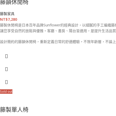
藤韻休閒椅
藤製家具
NT$
7,280
藤製休閒椅是日本百年品牌Sunflower的經典設計，以細膩的手工
讓您享受自然的放鬆與優雅。客廳、書房、陽台皆適用，是提升生活品質
設計簡約的藤韻休閒椅，重新定義日常的舒適體驗。不限年齡層，不論上
Sold out
籐製單人椅