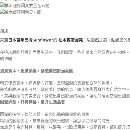
描述
來至
日本百年品牌Sunflower
的
柚木輕藤圓凳
：以自然之美，點綴您的
在追求簡約舒適的居家生活中，我們需要一些能帶來自然氣息的小物件。
的溫暖。
溫潤實木，細膩藤編，營造自然舒適氛圍
精選優質實木，經過精心打磨，呈現溫潤的質感和自然的色澤。
藤條的紋理清晰可見，散發著自然的氣息，讓人彷彿置身於大自然之中。
木質與藤編的完美結合，營造出自然舒適的氛圍，讓您的居家空間更加溫
圓潤造型，舒適體驗，提升生活品質
圓潤的造型，線條流暢，呈現出簡約而優雅的風格。
精緻的藤編坐面，帶來舒適的乘坐體驗，讓您享受愜意的時光。
無論是作為穿鞋凳、腳凳、床邊凳、化妝桌用凳，或是餐凳，都能提升您