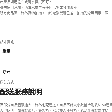
此產品請用乾布或清水擦拭即可。
請勿使用酒精、消毒水或含有任何化學成分清潔液。
所有商品圖片皆為實物拍攝，由於電腦螢幕色差、拍攝光線等因素，照片
額外資訊
重量
尺寸
送貨方式
配送服務說明
因部分商品體積過大，皆為宅配運送，商品不計大小數量皆酌收$150
大型傢俱，如籐製茶几、籐製椅、陽台雙人沙發椅、趴趴鬆籐製雷達椅，