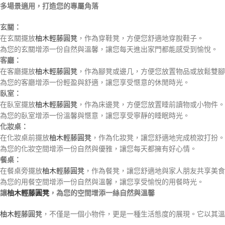
多場景適用，打造您的專屬角落
玄關：
在玄關擺放
柚木輕藤圓凳
，作為穿鞋凳，方便您舒適地穿脫鞋子。
為您的玄關增添一份自然與溫馨，讓您每天進出家門都能感受到愉悅。
客廳：
在客廳擺放
柚木輕藤圓凳
，作為腳凳或邊几，方便您放置物品或放鬆雙腳
為您的客廳增添一份輕盈與舒適，讓您享受愜意的休閒時光。
臥室：
在臥室擺放
柚木輕藤圓凳
，作為床邊凳，方便您放置睡前讀物或小物件。
為您的臥室增添一份溫馨與愜意，讓您享受寧靜的睡眠時光。
化妝桌：
在化妝桌前擺放
柚木輕藤圓凳
，作為化妝凳，讓您舒適地完成梳妝打扮。
為您的化妝空間增添一份自然與優雅，讓您每天都擁有好心情。
餐桌：
在餐桌旁擺放
柚木輕藤圓凳
，作為餐凳，讓您舒適地與家人朋友共享美食
為您的用餐空間增添一份自然與溫馨，讓您享受愉悅的用餐時光。
讓
柚木輕藤圓凳
，為您的空間增添一絲自然與溫馨
柚木輕藤圓凳
，不僅是一個小物件，更是一種生活態度的展現。它以其溫