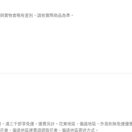
與實物會略有差別，請依實際商品為準。
運費。滿三千即享免運，運費另計。花東地區、偏遠地區、外島則無免運優
花東、偏遠地區運費請選取花東、偏遠地區寄送方式。