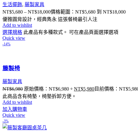
生活擺飾
,
藤製家具
NT$
5,680
–
NT$
18,000
價格範圍：NT$5,680 到 NT$18,000
優雅圓背設計，經典雋永 這張餐椅最引人注
Add to wishlist
選擇規格
此產品有多種款式。 可在產品頁面選擇選項
Quick view
-14%
籐製椅
藤製家具
NT$
6,980
原始價格：NT$6,980。
NT$
5,980
目前價格：NT$5,98
此商品含有椅墊，椅墊拆卸方便。
Add to wishlist
加入購物車
Quick view
-3%