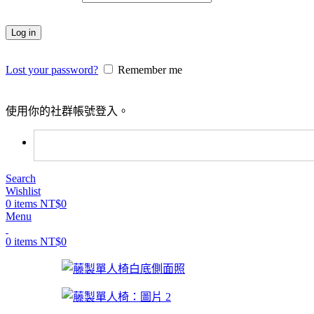
Log in
Lost your password?
Remember me
使用你的社群帳號登入。
Search
Wishlist
0
items
NT$
0
Menu
0
items
NT$
0