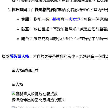
毯，則能增添溫暖與層次感。無論季節如何變換，它都能
輕巧堅固，百變風格的居家單品
別看藤椅輕盈，其內部
客廳：
搭配一張
小邊桌
與
一盞立燈
，打造一個專屬
臥室：
放在窗邊，享受午後陽光，或是在睡前坐著
陽台：
讓它成為您的小花園伴侶，在綠意中品嚐一
這款
藤製單人椅
，將自然之美帶進您的家中，為您創造一個能
單人椅詳細尺寸
單人椅
線條延伸出的空間感與透視感。