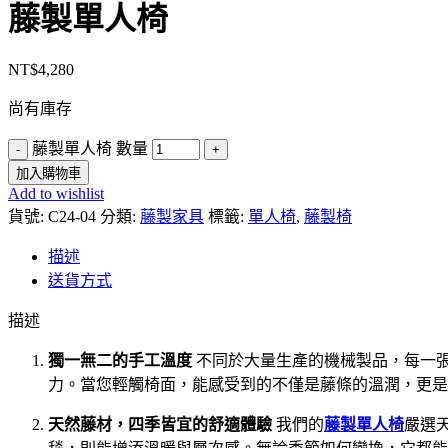
藤製單人椅
NT$
4,280
尚有庫存
藤製單人椅 數量
加入購物車
Add to wishlist
貨號:
C24-04
分類:
藤製家具
標籤:
單人椅
,
藤製椅
描述
送貨方式
描述
獨一無二的手工溫度
不同於大量生產的機械製品，每一
力。當您輕觸椅面，能感受到的不僅是藤條的溫潤，更是
天然藤材，四季皆宜的舒適體驗
我們的
藤製單人椅
嚴選