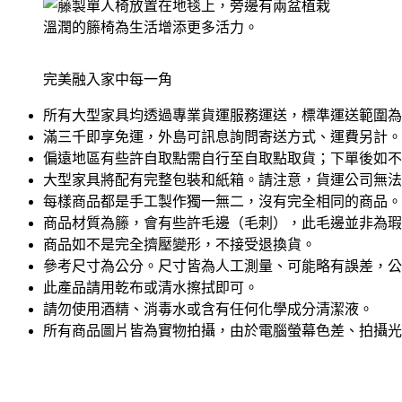
溫潤的籐椅為生活增添更多活力。
完美融入家中每一角
所有大型家具均透過專業貨運服務運送，標準運送範圍為
滿三千即享免運，外島可訊息詢問寄送方式、運費另計。
偏遠地區有些許自取點需自行至自取點取貨；下單後如不
大型家具將配有完整包裝和紙箱。請注意，貨運公司無法
每樣商品都是手工製作獨一無二，沒有完全相同的商品。
商品材質為籐，會有些許毛邊（毛刺），此毛邊並非為瑕
商品如不是完全擠壓變形，不接受退換貨。
參考尺寸為公分。尺寸皆為人工測量、可能略有誤差，公差
此產品請用乾布或清水擦拭即可。
請勿使用酒精、消毒水或含有任何化學成分清潔液。
所有商品圖片皆為實物拍攝，由於電腦螢幕色差、拍攝光